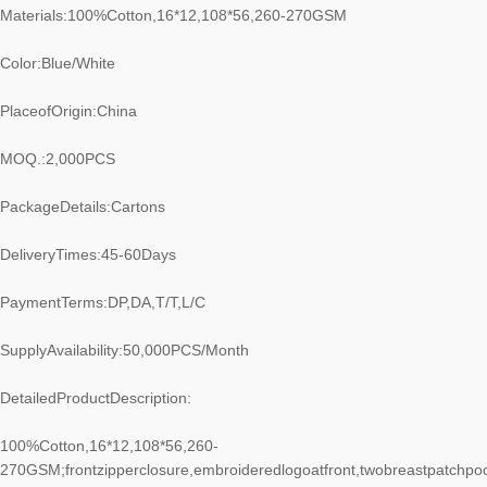
Materials:100%Cotton,16*12,108*56,260-270GSM
Color:Blue/White
PlaceofOrigin:China
MOQ.:2,000PCS
PackageDetails:Cartons
DeliveryTimes:45-60Days
PaymentTerms:DP,DA,T/T,L/C
SupplyAvailability:50,000PCS/Month
DetailedProductDescription:
100%Cotton,16*12,108*56,260-
270GSM;frontzipperclosure,embroideredlogoatfront,twobreastpatchpoc