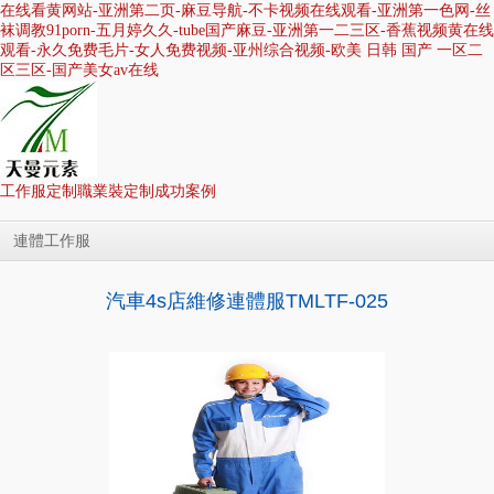
在线看黄网站-亚洲第二页-麻豆导航-不卡视频在线观看-亚洲第一色网-丝
袜调教91porn-五月婷久久-tube国产麻豆-亚洲第一二三区-香蕉视频黄在线
观看-永久免费毛片-女人免费视频-亚州综合视频-欧美 日韩 国产 一区二
区三区-国产美女av在线
工作服定制
職業裝定制
成功案例
連體工作服
首頁
工作服定制
職業裝定制
汽車4s店維修連體服TMLTF-025
成功案例
貿易服務
面料/輔料
人才招聘
售后服務
關于天曼
聯系天曼