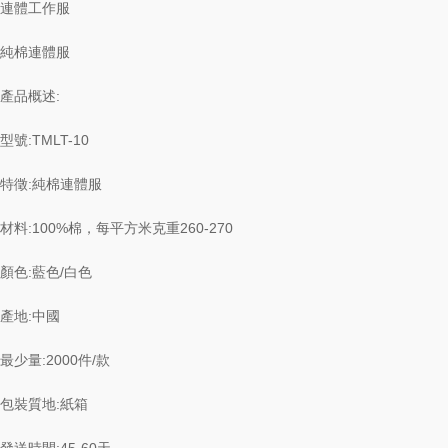
連體工作服
純棉連體服
產品概述:
型號:TMLT-10
特徵:純棉連體服
材料:100%棉，每平方米克重260-270
顏色:藍色/白色
產地:中國
最少量:2000件/款
包裝質地:紙箱