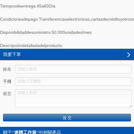
Tiemposdeentrega:45a60Día
Condicionesdepago:Transferenciaselectrónicas,cartasdecréditoyotros
Disponibilidaddesuministro:50.000unidades/mes
Descripcióndetalladadelproducto:
我要下單
姓名
手機
留言
關于“
連體工作服
”的相關產品