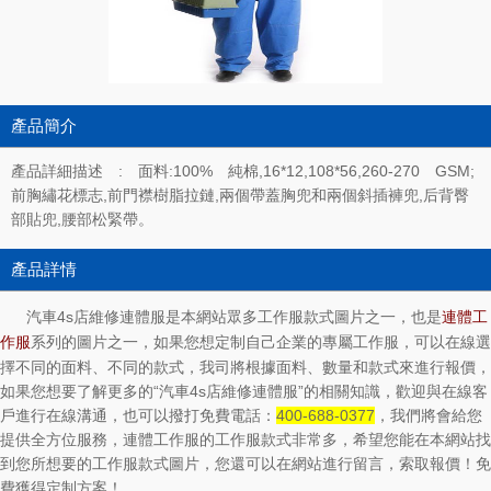
產品簡介
產品詳細描述 : 面料:100% 純棉,16*12,108*56,260-270 GSM;
前胸繡花標志,前門襟樹脂拉鏈,兩個帶蓋胸兜和兩個斜插褲兜,后背臀
部貼兜,腰部松緊帶。
產品詳情
汽車4s店維修連體服是本網站眾多工作服款式圖片之一，也是
連體工
系列的圖片之一，如果您想定制自己企業的專屬工作服，可以在線選
作服
擇不同的面料、不同的款式，我司將根據面料、數量和款式來進行報價，
如果您想要了解更多的“汽車4s店維修連體服”的相關知識，歡迎與在線客
戶進行在線溝通，也可以撥打免費電話：
400-688-0377
，我們將會給您
提供全方位服務，連體工作服的工作服款式非常多，希望您能在本網站找
到您所想要的工作服款式圖片，您還可以在網站進行留言，索取報價！免
費獲得定制方案！