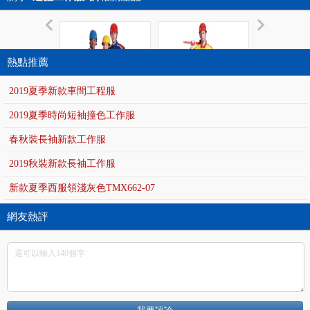
熱點推薦
2019夏季新款車間工程服
2019夏季時尚短袖撞色工作服
春秋裝長袖新款工作服
汽車美容工作服連體
防靜電連體服
工礦企業專
2019秋裝新款長袖工作服
TMLTF-020
TMLTF-021
TMLTF-0
新款夏季西服領淺灰色TMX662-07
網友熱評