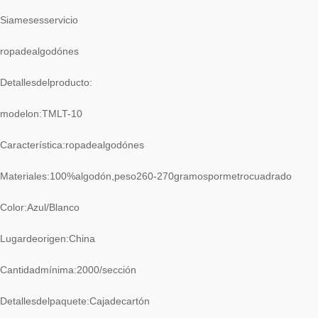
Siamesesservicio
ropadealgodónes
Detallesdelproducto:
modelon:TMLT-10
Característica:ropadealgodónes
Materiales:100%algodón,peso260-270gramospormetrocuadrado
Color:Azul/Blanco
Lugardeorigen:China
Cantidadmínima:2000/sección
Detallesdelpaquete:Cajadecartón