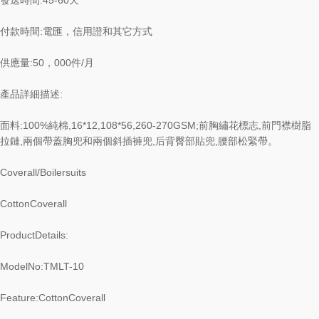
發送時間:45-60天
付款時間:電匯，信用證和其它方式
供應量:50，000件/月
產品詳細描述:
面料:100%純棉,16*12,108*56,260-270GSM;前胸繡花標志,前門襟樹脂
拉鏈,兩個帶蓋胸兜和兩個斜插褲兜,后背臀部貼兜,腰部松緊帶。
Coverall/Boilersuits
CottonCoverall
ProductDetails:
ModelNo:TMLT-10
Feature:CottonCoverall